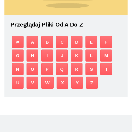
Przeglądaj Pliki Od A Do Z
#
A
B
C
D
E
F
G
H
I
J
K
L
M
N
O
P
Q
R
S
T
U
V
W
X
Y
Z