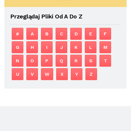
Przeglądaj Pliki Od A Do Z
#
A
B
C
D
E
F
G
H
I
J
K
L
M
N
O
P
Q
R
S
T
U
V
W
X
Y
Z