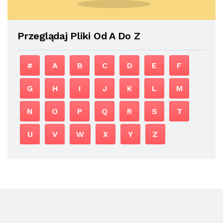
Przeglądaj Pliki Od A Do Z
#
A
B
C
D
E
F
G
H
I
J
K
L
M
N
O
P
Q
R
S
T
U
V
W
X
Y
Z