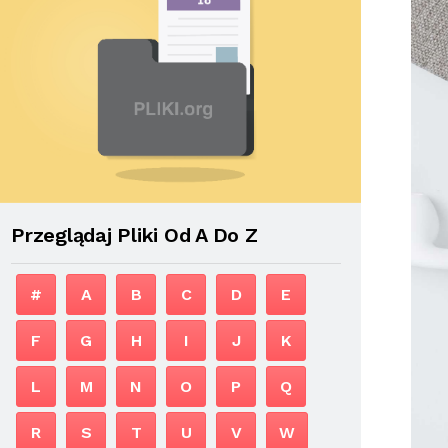
Przeglądaj Pliki Od A Do Z
#
A
B
C
D
E
F
G
H
I
J
K
L
M
N
O
P
Q
R
S
T
U
V
W