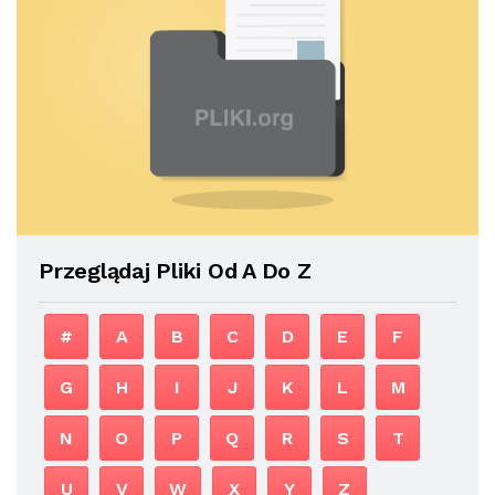
Przeglądaj Pliki Od A Do Z
#
A
B
C
D
E
F
G
H
I
J
K
L
M
N
O
P
Q
R
S
T
U
V
W
X
Y
Z