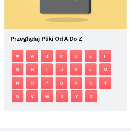
Przeglądaj Pliki Od A Do Z
#
A
B
C
D
E
F
G
H
I
J
K
L
M
N
O
P
Q
R
S
T
U
V
W
X
Y
Z