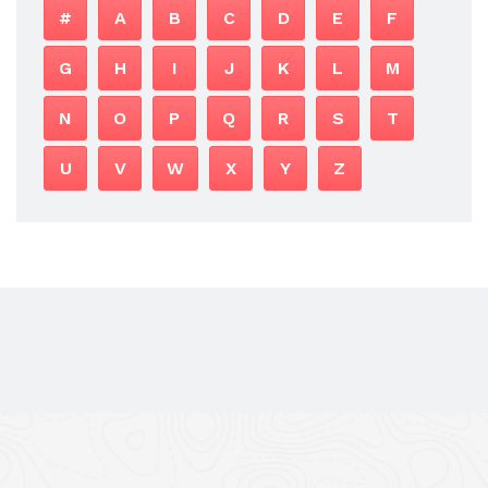
#
A
B
C
D
E
F
G
H
I
J
K
L
M
N
O
P
Q
R
S
T
U
V
W
X
Y
Z