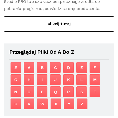
Studio PRO lub szukasz bezpiecznego źródła do
pobrania programu, odwiedź stronę producenta.
Kliknij tutaj
Przeglądaj Pliki Od A Do Z
#
A
B
C
D
E
F
G
H
I
J
K
L
M
N
O
P
Q
R
S
T
U
V
W
X
Y
Z