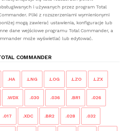
obsługiwanych i używanych przez program Total
Commander. Pliki z rozszerzeniami wymienionymi
poniżej mogą zawierać ustawienia, konfiguracje lub
inne dane wejściowe programu Total Commander, a
 Commander może wyświetlać lub edytować.
 TOTAL COMMANDER
.HA
.LNG
.LOG
.LZO
.LZX
.WDX
.030
.036
.BR1
.026
.017
.XDC
.BR2
.028
.032