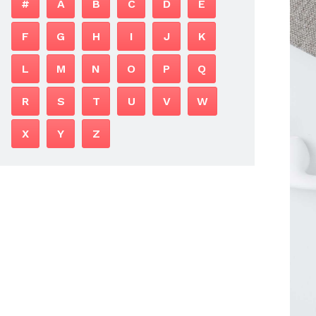
#
A
B
C
D
E
F
G
H
I
J
K
L
M
N
O
P
Q
R
S
T
U
V
W
X
Y
Z