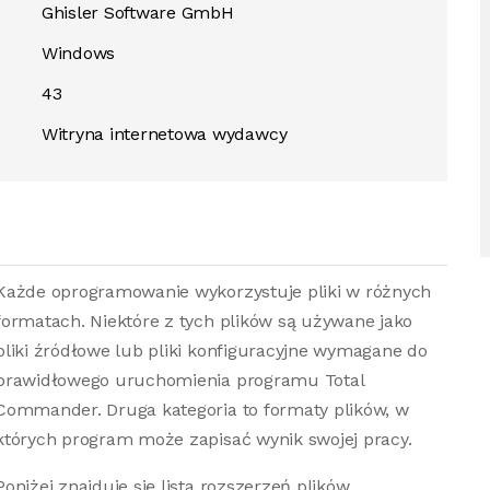
Ghisler Software GmbH
Windows
43
Witryna internetowa wydawcy
Każde oprogramowanie wykorzystuje pliki w różnych
formatach. Niektóre z tych plików są używane jako
pliki źródłowe lub pliki konfiguracyjne wymagane do
prawidłowego uruchomienia programu Total
Commander. Druga kategoria to formaty plików, w
których program może zapisać wynik swojej pracy.
Poniżej znajduje się lista rozszerzeń plików