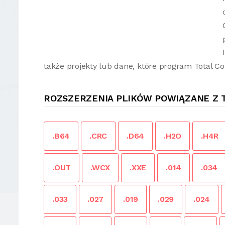
także projekty lub dane, które program Total
ROZSZERZENIA PLIKÓW POWIĄZANE Z
.B64
.CRC
.D64
.H2O
.H4R
.OUT
.WCX
.XXE
.014
.034
.033
.027
.019
.029
.024