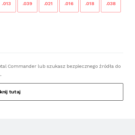
.013
.039
.021
.016
.018
.038
 Total Commander lub szukasz bezpiecznego źródła do
.
iknij tutaj