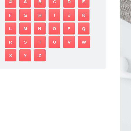
#
A
B
C
D
E
F
G
H
I
J
K
L
M
N
O
P
Q
R
S
T
U
V
W
X
Y
Z