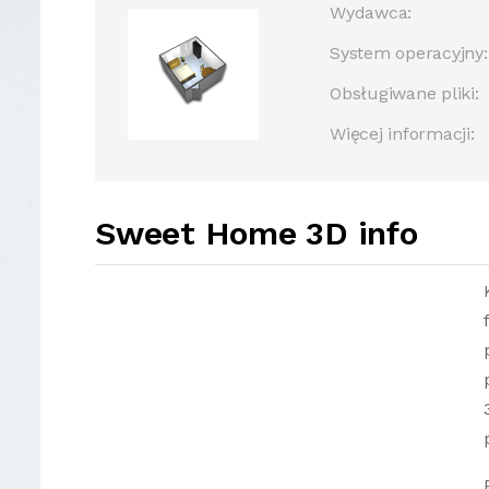
Wydawca:
System operacyjny:
Obsługiwane pliki:
Więcej informacji:
Sweet Home 3D info