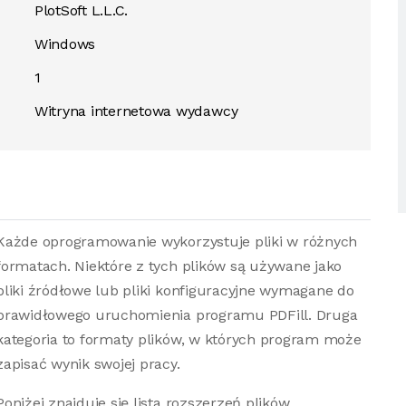
PlotSoft L.L.C.
Windows
1
Witryna internetowa wydawcy
Każde oprogramowanie wykorzystuje pliki w różnych
formatach. Niektóre z tych plików są używane jako
pliki źródłowe lub pliki konfiguracyjne wymagane do
prawidłowego uruchomienia programu PDFill. Druga
kategoria to formaty plików, w których program może
zapisać wynik swojej pracy.
Poniżej znajduje się lista rozszerzeń plików