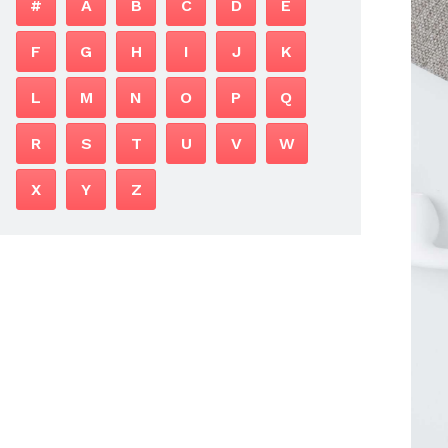
#
A
B
C
D
E
F
G
H
I
J
K
L
M
N
O
P
Q
R
S
T
U
V
W
X
Y
Z