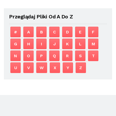
Przeglądaj Pliki Od A Do Z
#
A
B
C
D
E
F
G
H
I
J
K
L
M
N
O
P
Q
R
S
T
U
V
W
X
Y
Z