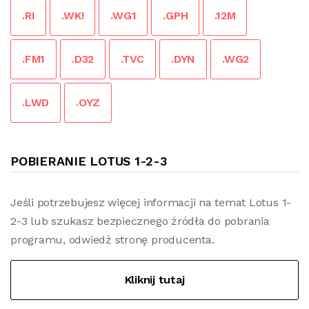
.RI
.WK!
.WG1
.GPH
.12M
.FM1
.D32
.TVC
.DYN
.WG2
.LWD
.OYZ
POBIERANIE LOTUS 1-2-3
Jeśli potrzebujesz więcej informacji na temat Lotus 1-
2-3 lub szukasz bezpiecznego źródła do pobrania
programu, odwiedź stronę producenta.
Kliknij tutaj