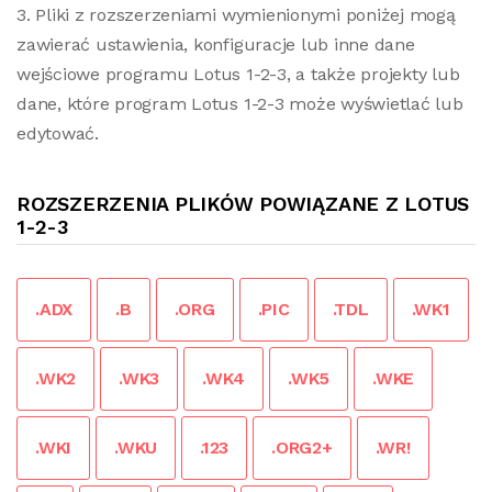
3. Pliki z rozszerzeniami wymienionymi poniżej mogą
zawierać ustawienia, konfiguracje lub inne dane
wejściowe programu Lotus 1-2-3, a także projekty lub
dane, które program Lotus 1-2-3 może wyświetlać lub
edytować.
ROZSZERZENIA PLIKÓW POWIĄZANE Z LOTUS
1-2-3
.ADX
.B
.ORG
.PIC
.TDL
.WK1
.WK2
.WK3
.WK4
.WK5
.WKE
.WKI
.WKU
.123
.ORG2+
.WR!