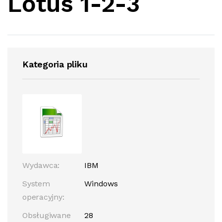
Lotus 1-2-3
Kategoria pliku
Wydawca:
IBM
System
Windows
operacyjny:
Obsługiwane
28