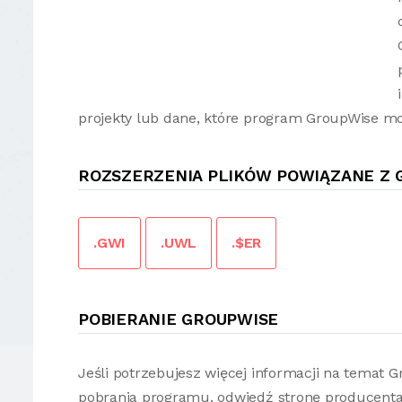
projekty lub dane, które program GroupWise m
ROZSZERZENIA PLIKÓW POWIĄZANE Z 
.GWI
.UWL
.$ER
POBIERANIE GROUPWISE
Jeśli potrzebujesz więcej informacji na temat
pobrania programu, odwiedź stronę producenta