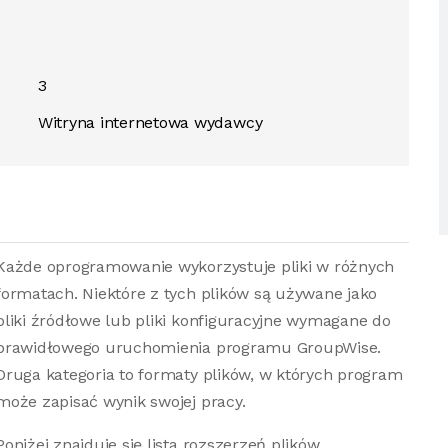
3
Witryna internetowa wydawcy
Każde oprogramowanie wykorzystuje pliki w różnych
formatach. Niektóre z tych plików są używane jako
pliki źródłowe lub pliki konfiguracyjne wymagane do
prawidłowego uruchomienia programu GroupWise.
Druga kategoria to formaty plików, w których program
może zapisać wynik swojej pracy.
Poniżej znajduje się lista rozszerzeń plików