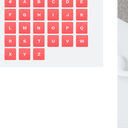
#
A
B
C
D
E
F
G
H
I
J
K
L
M
N
O
P
Q
R
S
T
U
V
W
X
Y
Z