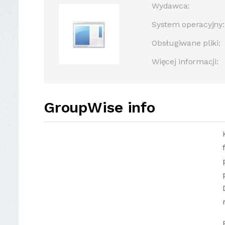
Wydawca:
System operacyjny:
Obsługiwane pliki:
Więcej informacji:
GroupWise info