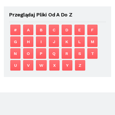
Przeglądaj Pliki Od A Do Z
#
A
B
C
D
E
F
G
H
I
J
K
L
M
N
O
P
Q
R
S
T
U
V
W
X
Y
Z