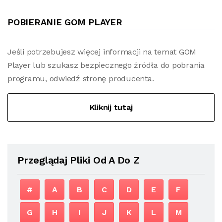
POBIERANIE GOM PLAYER
Jeśli potrzebujesz więcej informacji na temat GOM
Player lub szukasz bezpiecznego źródła do pobrania
programu, odwiedź stronę producenta.
Kliknij tutaj
Przeglądaj Pliki Od A Do Z
#
A
B
C
D
E
F
G
H
I
J
K
L
M