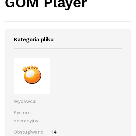
GOM Player
Kategoria pliku
Wydawca:
System
operacyjny:
Obsługiwane
14