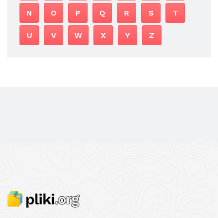
N
O
P
Q
R
S
T
U
V
W
X
Y
Z