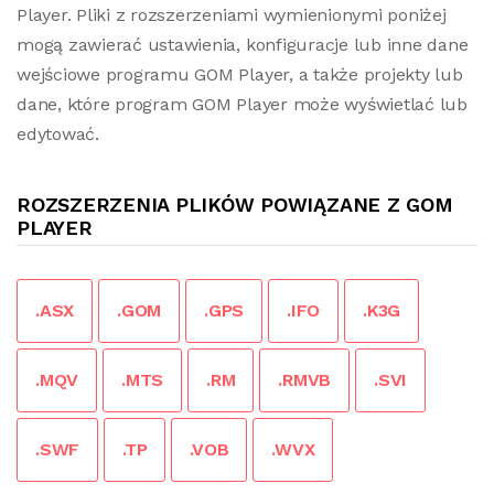
Player. Pliki z rozszerzeniami wymienionymi poniżej
mogą zawierać ustawienia, konfiguracje lub inne dane
wejściowe programu GOM Player, a także projekty lub
dane, które program GOM Player może wyświetlać lub
edytować.
ROZSZERZENIA PLIKÓW POWIĄZANE Z GOM
PLAYER
.ASX
.GOM
.GPS
.IFO
.K3G
.MQV
.MTS
.RM
.RMVB
.SVI
.SWF
.TP
.VOB
.WVX