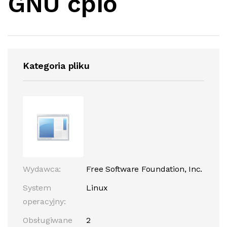
GNU cpio
Kategoria pliku
Wydawca:
Free Software Foundation, Inc.
System
Linux
operacyjny:
Obsługiwane
2