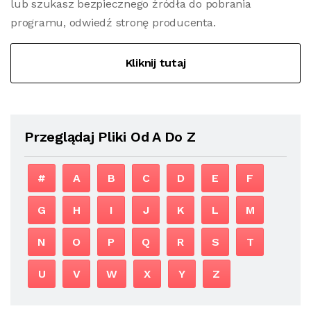
lub szukasz bezpiecznego źródła do pobrania
programu, odwiedź stronę producenta.
Kliknij tutaj
Przeglądaj Pliki Od A Do Z
#
A
B
C
D
E
F
G
H
I
J
K
L
M
N
O
P
Q
R
S
T
U
V
W
X
Y
Z