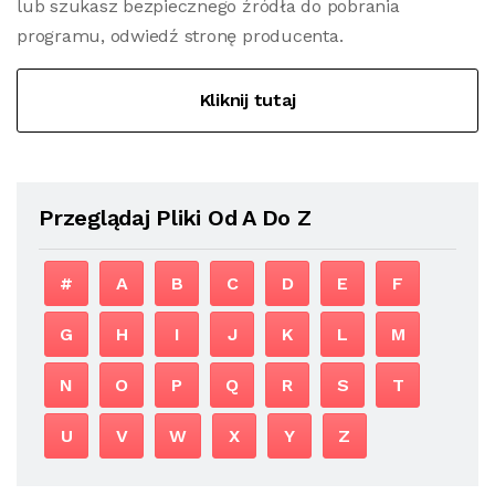
lub szukasz bezpiecznego źródła do pobrania
programu, odwiedź stronę producenta.
Kliknij tutaj
Przeglądaj Pliki Od A Do Z
#
A
B
C
D
E
F
G
H
I
J
K
L
M
N
O
P
Q
R
S
T
U
V
W
X
Y
Z