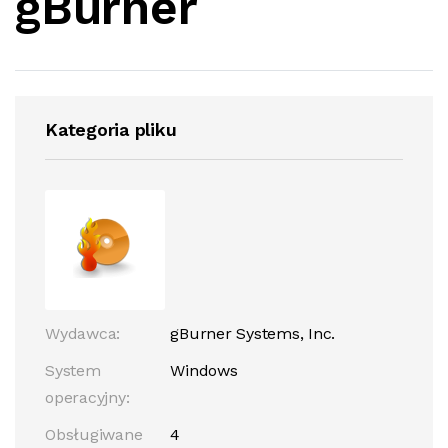
gBurner
Kategoria pliku
Wydawca:
gBurner Systems, Inc.
System
Windows
operacyjny:
Obsługiwane
4