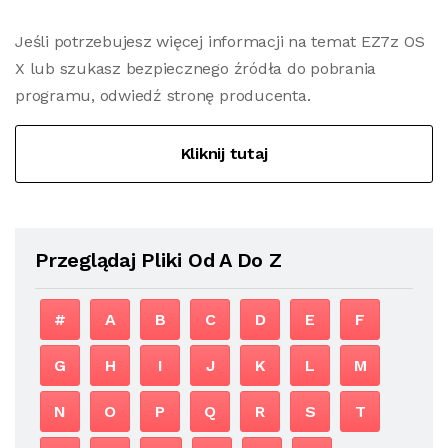
Jeśli potrzebujesz więcej informacji na temat EZ7z OS
X lub szukasz bezpiecznego źródła do pobrania
programu, odwiedź stronę producenta.
Kliknij tutaj
Przeglądaj Pliki Od A Do Z
#
A
B
C
D
E
F
G
H
I
J
K
L
M
N
O
P
Q
R
S
T