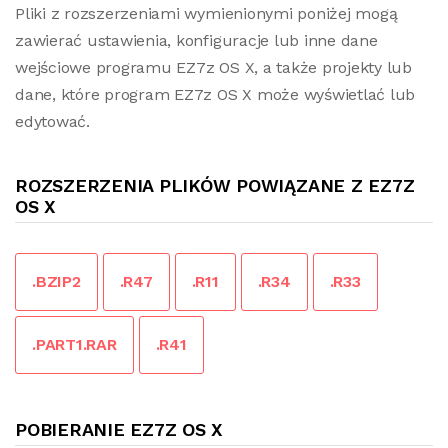
Pliki z rozszerzeniami wymienionymi poniżej mogą
zawierać ustawienia, konfiguracje lub inne dane
wejściowe programu EZ7z OS X, a także projekty lub
dane, które program EZ7z OS X może wyświetlać lub
edytować.
ROZSZERZENIA PLIKÓW POWIĄZANE Z EZ7Z
OS X
.BZIP2
.R47
.R11
.R34
.R33
.PART1.RAR
.R41
POBIERANIE EZ7Z OS X