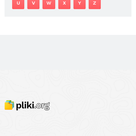
U
V
W
X
Y
Z