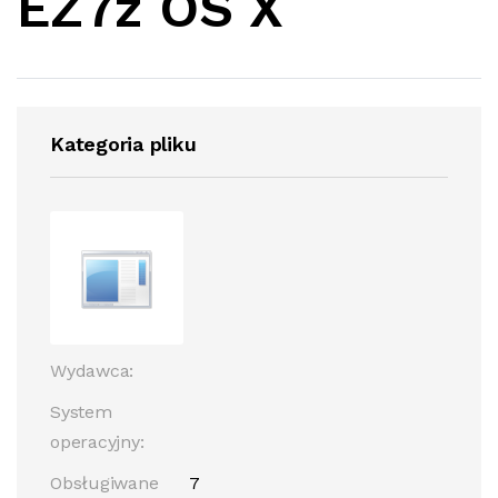
EZ7z OS X
Kategoria pliku
Wydawca:
System
operacyjny:
Obsługiwane
7