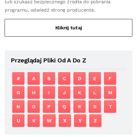
lub szukasz bezpiecznego źródła do pobrania
programu, odwiedź stronę producenta.
Kliknij tutaj
Przeglądaj Pliki Od A Do Z
#
A
B
C
D
E
F
G
H
I
J
K
L
M
N
O
P
Q
R
S
T
U
V
W
X
Y
Z