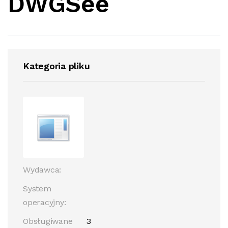
DWGSee
Kategoria pliku
Wydawca:
System
operacyjny:
Obsługiwane
3