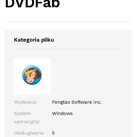
DVDFab
Kategoria pliku
Wydawca:
Fengtao Software Inc.
System
Windows
operacyjny:
Obsługiwane
5