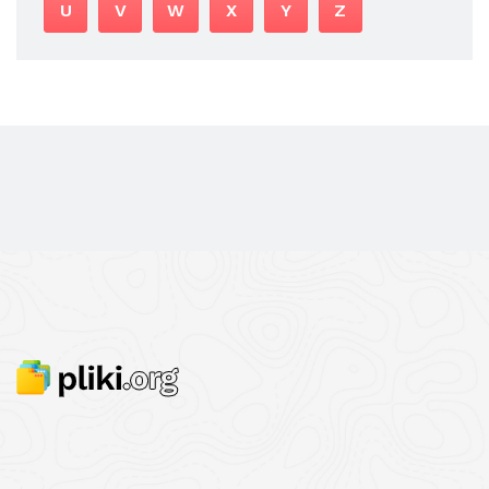
U
V
W
X
Y
Z