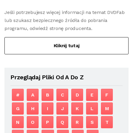
Jeśli potrzebujesz więcej informacji na temat DVDFab
lub szukasz bezpiecznego źródła do pobrania
programu, odwiedź stronę producenta.
Kliknij tutaj
Przeglądaj Pliki Od A Do Z
#
A
B
C
D
E
F
G
H
I
J
K
L
M
N
O
P
Q
R
S
T