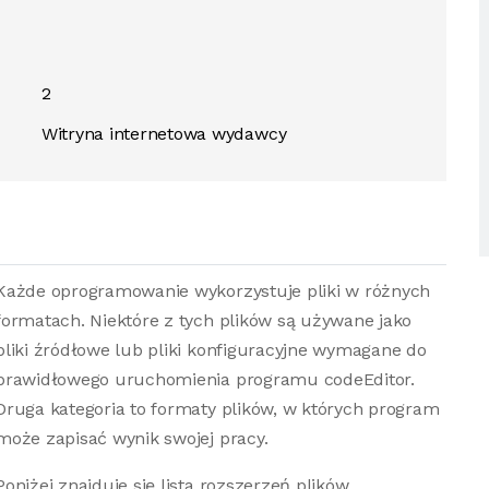
2
Witryna internetowa wydawcy
Każde oprogramowanie wykorzystuje pliki w różnych
formatach. Niektóre z tych plików są używane jako
pliki źródłowe lub pliki konfiguracyjne wymagane do
prawidłowego uruchomienia programu codeEditor.
Druga kategoria to formaty plików, w których program
może zapisać wynik swojej pracy.
Poniżej znajduje się lista rozszerzeń plików