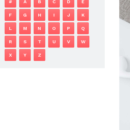
#
A
B
C
D
E
F
G
H
I
J
K
L
M
N
O
P
Q
R
S
T
U
V
W
X
Y
Z