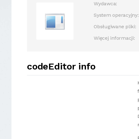
Wydawca:
System operacyjny:
Obsługiwane pliki:
Więcej informacji:
codeEditor info