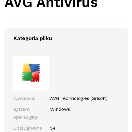
AVG Antivirus
Kategoria pliku
Wydawca:
AVG Technologies (Grisoft)
System
Windows
operacyjny:
Obsługiwane
54