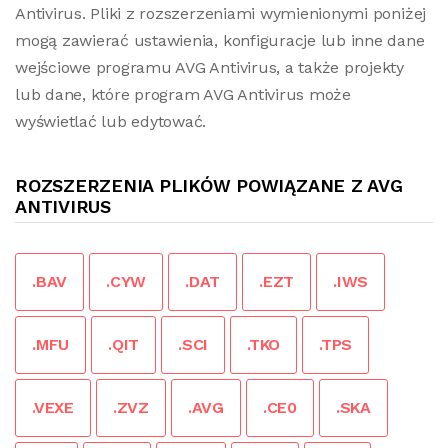
Antivirus. Pliki z rozszerzeniami wymienionymi poniżej
mogą zawierać ustawienia, konfiguracje lub inne dane
wejściowe programu AVG Antivirus, a także projekty
lub dane, które program AVG Antivirus może
wyświetlać lub edytować.
ROZSZERZENIA PLIKÓW POWIĄZANE Z AVG
ANTIVIRUS
.BAV
.CYW
.DAT
.EZT
.IWS
.MFU
.QIT
.SCI
.TKO
.TPS
.VEXE
.ZVZ
.AVG
.CE0
.SKA