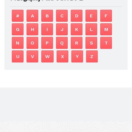
#
A
B
C
D
E
F
G
H
I
J
K
L
M
N
O
P
Q
R
S
T
U
V
W
X
Y
Z