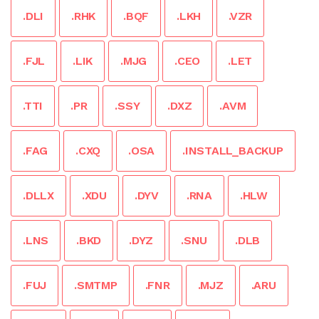
.DLI
.RHK
.BQF
.LKH
.VZR
.FJL
.LIK
.MJG
.CEO
.LET
.TTI
.PR
.SSY
.DXZ
.AVM
.FAG
.CXQ
.OSA
.INSTALL_BACKUP
.DLLX
.XDU
.DYV
.RNA
.HLW
.LNS
.BKD
.DYZ
.SNU
.DLB
.FUJ
.SMTMP
.FNR
.MJZ
.ARU