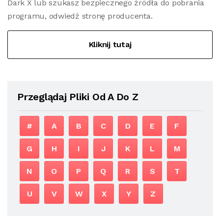
Dark X lub szukasz bezpiecznego źródła do pobrania
programu, odwiedź stronę producenta.
Kliknij tutaj
Przeglądaj Pliki Od A Do Z
#
A
B
C
D
E
F
G
H
I
J
K
L
M
N
O
P
Q
R
S
T
U
V
W
X
Y
Z