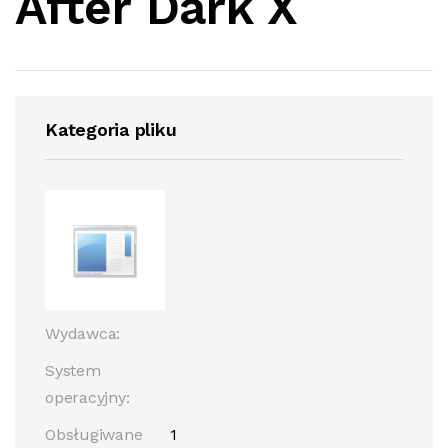
After Dark X
Kategoria pliku
Wydawca:
System
operacyjny:
Obsługiwane
1