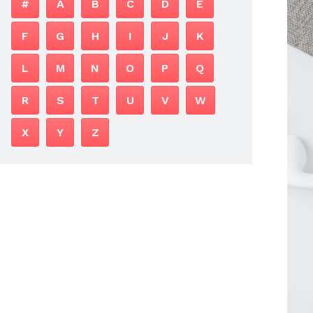
#
A
B
C
D
E
F
G
H
I
J
K
L
M
N
O
P
Q
R
S
T
U
V
W
X
Y
Z