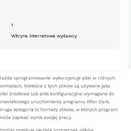
1
Witryna internetowa wydawcy
Każde oprogramowanie wykorzystuje pliki w różnych
formatach. Niektóre z tych plików są używane jako
pliki źródłowe lub pliki konfiguracyjne wymagane do
prawidłowego uruchomienia programu After Dark.
Druga kategoria to formaty plików, w których program
może zapisać wynik swojej pracy.
Poniżej znajduje się lista rozszerzeń plików