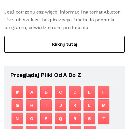
Jeśli potrzebujesz więcej informacji na temat Ableton
Live lub szukasz bezpiecznego źródła do pobrania
programu, odwiedź stronę producenta.
Kliknij tutaj
Przeglądaj Pliki Od A Do Z
#
A
B
C
D
E
F
G
H
I
J
K
L
M
N
O
P
Q
R
S
T