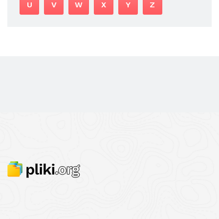
U
V
W
X
Y
Z